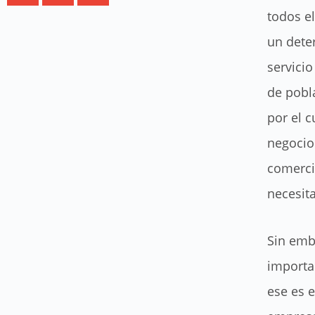
todos e
un dete
servici
de pobl
por el c
negocio
comerci
necesita
Sin emb
importa
ese es e