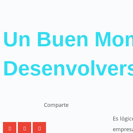
Un Buen Mom
Desenvolvers
Comparte
Es lógi
empresa