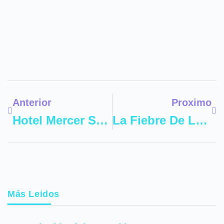
Ant
Sig
Anterior
Proximo
Hotel Mercer Sevilla: Experiencia Exclusiva De Alojamiento En La Capital Andaluza
La Fiebre De Las Camisetas Personalizadas
Más Leidos