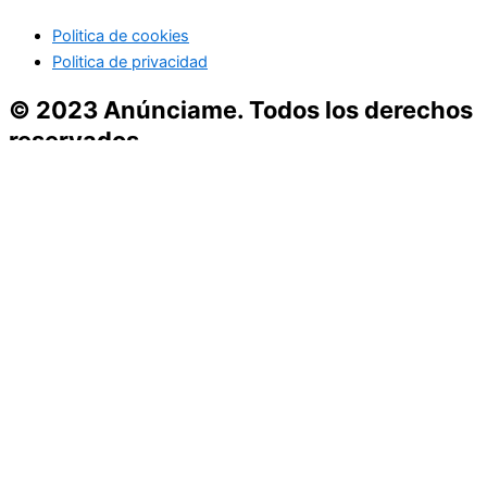
Politica de cookies
Politica de privacidad
© 2023 Anúnciame. Todos los derechos
reservados
Inicio
Empresas Españolas
Empresas del Centro de España
Empresas del Levante
Empresas del Norte
Empresas del Sur
Enseñanza
Hogar
Moda y Belleza
Ocio y Turismo