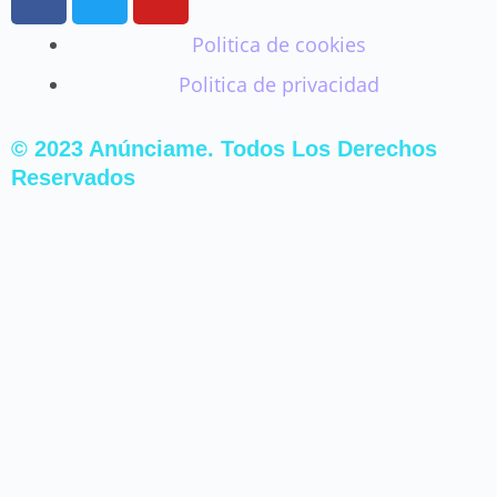
a
w
o
c
i
u
Politica de cookies
e
t
t
Politica de privacidad
b
t
u
o
e
b
o
r
e
© 2023 Anúnciame. Todos Los Derechos
k
Reservados
-
f
INICIO
EMPRESAS ESPAÑOLAS
EMPRESAS DEL CENTRO DE ESPAÑA
EMPRESAS DEL LEVANTE