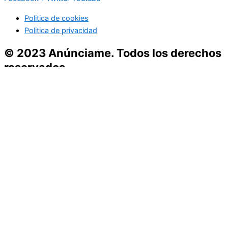
Politica de cookies
Politica de privacidad
© 2023 Anúnciame. Todos los derechos
reservados
Inicio
Empresas Españolas
Empresas del Centro de España
Empresas del Levante
Empresas del Norte
Empresas del Sur
Enseñanza
Hogar
Moda y Belleza
Ocio y Turismo